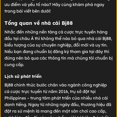
ưu điểm và yếu tố nào? Hãy cùng khám phá ngay
trong bài viết bên dưới!
Tổng quan về nhà cái Bj88
Nhắc đến những nền tảng cá cược trực tuyến hàng
đầu tại châu Á thì không thể nào bỏ qua nhà cái Bj88,
biểu tượng của sự chuyên nghiệp, đổi mới và uy tín.
Nếu bạn đang chuẩn bị đăng ký tham gia tại đây thì
đừng nên bỏ qua các thông tin mà chúng tôi chuẩn bị
cung cấp.
Lịch sử phát triển
Bj88 chính thức bước chân vào ngành công nghiệp
cá cược trực tuyến từ năm 2016, trụ sở đặt tại
Philippines – trung tâm phát triển của nhiều nhà cái
danh tiếng. Ngay từ những ngày đầu, thương hiệu đã
đặt ra sứ mệnh là mang đến một sân chơi cao cấp,