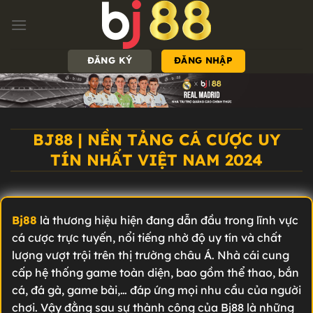
Chuyển
đến
nội
dung
ĐĂNG KÝ
ĐĂNG NHẬP
BJ88 | NỀN TẢNG CÁ CƯỢC UY
TÍN NHẤT VIỆT NAM 2024
Bj88
là thương hiệu hiện đang dẫn đầu trong lĩnh vực
cá cược trực tuyến, nổi tiếng nhờ độ uy tín và chất
lượng vượt trội trên thị trường châu Á. Nhà cái cung
cấp hệ thống game toàn diện, bao gồm thể thao, bắn
cá, đá gà, game bài,… đáp ứng mọi nhu cầu của người
chơi. Vậy đằng sau sự thành công của Bj88 là những