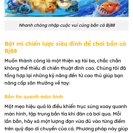
Nhanh chóng nhập cuộc vui cùng bắn cá Bj88
Bật mí chiến lược siêu đỉnh để chơi bắn cá
Bj88
Muốn thành công là một thiện xạ tài ba, chắc chắn
không thể thiếu đi chiến thuật đỉnh cao. Chúng tôi đã
tổng hợp lại những kỹ năng đến từ cao thủ giúp bạn
nâng cấp săn thưởng về tay:
Bắn tỉa quanh màn hình
Một mẹo hiệu quả là điều khiển trục súng xoay quanh
màn hình, tập trung bắn tỉa khi đàn cá bơi qua. Mỗi
lần bắn, hãy xả một lượng đạn vừa đủ vào từng điểm
trên quỹ đạo di chuyển của cá. Phương pháp này giúp