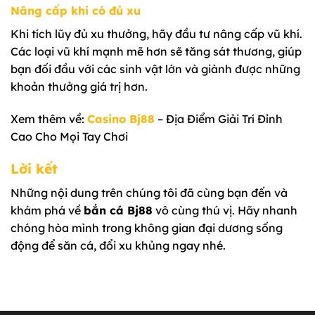
Nâng cấp khi có đủ xu
Khi tích lũy đủ xu thưởng, hãy đầu tư nâng cấp vũ khí.
Các loại vũ khí mạnh mẽ hơn sẽ tăng sát thương, giúp
bạn đối đầu với các sinh vật lớn và giành được những
khoản thưởng giá trị hơn.
Xem thêm về:
Casino Bj88
– Địa Điểm Giải Trí Đỉnh
Cao Cho Mọi Tay Chơi
Lời kết
Những nội dung trên chúng tôi đã cùng bạn đến và
khám phá về
bắn cá Bj88
vô cùng thú vị. Hãy nhanh
chóng hòa mình trong không gian đại dương sống
động để săn cá, đổi xu khủng ngay nhé.