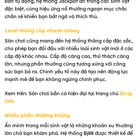
bắn tự động, hệ thống Jackpot ẩn trong các sinh vật
đặc biệt, cùng hiệu ứng nổ thưởng ngoạn mục chắc
chắn sẽ khiến bạn bất ngờ và thích thú.
Level thăng cấp nhanh chóng
Sân chơi cũng mang đến hệ thống thăng cấp đặc sắc,
cho phép bạn đối đầu với nhiều loài sinh vật mới ở các
cấp độ khác nhau. Cấp độ càng cao, thử thách càng
lớn, nhưng phần thưởng cũng tương xứng với công
sức bạn bỏ ra. Chính yếu tố này đã tạo nên động lực
mạnh mẽ để bạn không ngừng chinh phục.
Xem trên: Sân chơi bắn cá hiện đại tại trang chủ
Slvip
info
Nhiều phần thưởng khủng
Ẩn mình trong mỗi sinh vật là những khoản xu thưởng
lớn chờ bạn khám phá. Hệ thống Bj88 được thiết kế để