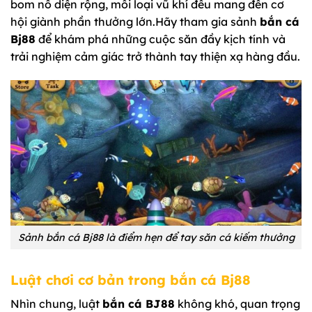
bom nổ diện rộng, mỗi loại vũ khí đều mang đến cơ
hội giành phần thưởng lớn.Hãy tham gia sảnh
bắn cá
Bj88
để khám phá những cuộc săn đầy kịch tính và
trải nghiệm cảm giác trở thành tay thiện xạ hàng đầu.
Sảnh bắn cá Bj88 là điểm hẹn để tay săn cá kiếm thưởng
Luật chơi cơ bản trong bắn cá Bj88
Nhìn chung, luật
bắn cá BJ88
không khó, quan trọng