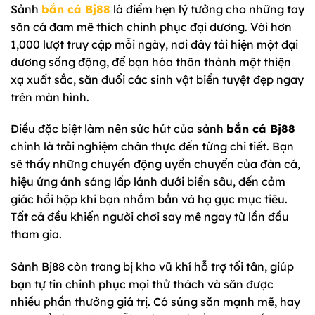
Sảnh
bắn cá Bj88
là điểm hẹn lý tưởng cho những tay
săn cá đam mê thích chinh phục đại dương. Với hơn
1,000 lượt truy cập mỗi ngày, nơi đây tái hiện một đại
dương sống động, để bạn hóa thân thành một thiện
xạ xuất sắc, săn đuổi các sinh vật biển tuyệt đẹp ngay
trên màn hình.
Điều đặc biệt làm nên sức hút của sảnh
bắn cá Bj88
chính là trải nghiệm chân thực đến từng chi tiết. Bạn
sẽ thấy những chuyển động uyển chuyển của đàn cá,
hiệu ứng ánh sáng lấp lánh dưới biển sâu, đến cảm
giác hồi hộp khi bạn nhắm bắn và hạ gục mục tiêu.
Tất cả đều khiến người chơi say mê ngay từ lần đầu
tham gia.
Sảnh Bj88 còn trang bị kho vũ khí hỗ trợ tối tân, giúp
bạn tự tin chinh phục mọi thử thách và săn được
nhiều phần thưởng giá trị. Có súng săn mạnh mẽ, hay