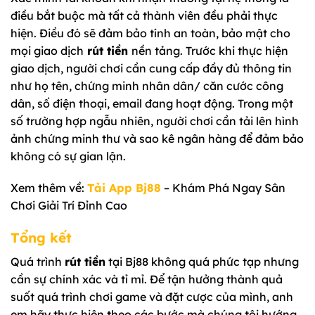
điều bắt buộc mà tất cả thành viên đều phải thực
hiện. Điều đó sẽ đảm bảo tính an toàn, bảo mật cho
mọi giao dịch
rút tiền
nền tảng. Trước khi thực hiện
giao dịch, người chơi cần cung cấp đầy đủ thông tin
như họ tên, chứng minh nhân dân/ căn cước công
dân, số điện thoại, email đang hoạt động. Trong một
số trường hợp ngẫu nhiên, người chơi cần tải lên hình
ảnh chứng minh thư và sao kê ngân hàng để đảm bảo
không có sự gian lận.
Xem thêm về:
Tải App Bj88
– Khám Phá Ngay Sân
Chơi Giải Trí Đỉnh Cao
Tổng kết
Quá trình
rút tiền
tại Bj88 không quá phức tạp nhưng
cần sự chính xác và tỉ mỉ. Để tận hưởng thành quả
suốt quá trình chơi game và đặt cược của mình, anh
em hãy thực hiện theo các bước mà chúng tôi hướng