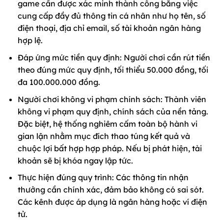
game cần được xác minh thành công bằng việc
cung cấp đầy đủ thông tin cá nhân như họ tên, số
điện thoại, địa chỉ email, số tài khoản ngân hàng
hợp lệ.
Đáp ứng mức tiền quy định: Người chơi cần rút tiền
theo đúng mức quy định, tối thiểu 50.000 đồng, tối
đa 100.000.000 đồng.
Người chơi không vi phạm chính sách: Thành viên
không vi phạm quy định, chính sách của nền tảng.
Đặc biệt, hệ thống nghiêm cấm toàn bộ hành vi
gian lận nhằm mục đích thao túng kết quả và
chuộc lợi bất hợp hợp pháp. Nếu bị phát hiện, tài
khoản sẽ bị khóa ngay lập tức.
Thực hiện đúng quy trình: Các thông tin nhận
thưởng cần chính xác, đảm bảo không có sai sót.
Các kênh được áp dụng là ngân hàng hoặc ví điện
tử.