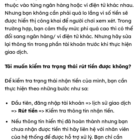
thuộc vào từng ngân hàng hoặc ví điện tử khác nhau.
Nhưng bạn không cần phải quá lo lắng vì số tiền sẽ
được hiển thị công khai để người chơi xem xét. Trong
trường hợp, bạn cảm thấy mức phí quá cao thì có thể
đổi sang ngân hàng/ ví điện tử khác. Nhưng hãy sửa
lại thông tin trong phần tài khoản trước khi thực hiện
giao dịch.
Tôi muốn kiểm tra trạng thái rút tiền được không?
Để kiểm tra trạng thái nhận tiền của mình, bạn cần
thực hiện theo những bước như sa:
Đầu tiên, đăng nhập tài khoản => lịch sử giao dịch
=>
Rút tiền
=> Kiểm tra thông tin nhận tiền.
Nếu thông tin hiển thị đã hoàn thành nhưng bạn
chưa nhận được tiền thì hãy liên hệ với nhân viên
của hệ thống để được hỗ trợ xử lý. Bạn chỉ cần