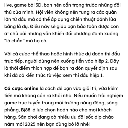
live, game bài 3D, bạn nên cẩn trọng trước những đối
thủ của mình. Hội viên không nên tung ra các quân
lớn từ đầu mà có thể áp dụng chiến thuật đánh lừa
bằng lá dụ. Điều này sẽ giúp bạn bảo toàn được con
át chủ bài nhưng vẫn khiến đối phương đánh xuống
“lá chắn” mà họ có.
Với cá cược thể thao hoặc hình thức dự đoán thi đấu
trực tiếp, người dùng nên xuống tiền vào hiệp 2. Đây
là thời điểm thích hợp để bạn ra đòn quyết định sau
khi đã có kiến thức từ việc xem thi đấu hiệp 1.
Cá cược online
là cách để bạn vừa giải trí, vừa kiếm
tiền mà không cần ra khỏi nhà. Nếu muốn trải nghiệm
game trực tuyến trong môi trường năng động, sòng
phẳng, Bj88 là lựa chọn hoàn hảo cho mọi khách
hàng. Sân chơi đang có nhiều ưu đãi sốc dịp chào
năm mới 2025 nên bạn đừng bỏ lỡ nhé!